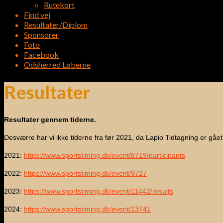
Rutekort
Find vej
Resultater/Diplom
Sponsorer
Foto
Facebook
Odsherred Løberne
Resultater
Resultater gennem tiderne.
Desværre har vi ikke tiderne fra før 2021, da Lapio Tidtagning er gåe
2021:
https://www.sportstiming.dk/event/8719/participants
2022:
https://www.sportstiming.dk/event/9727
2023:
https://www.sportstiming.dk/event/11442/results
2024:
https://www.sportstiming.dk/event/13741